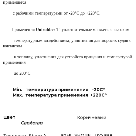
применяется
с рабочими температурами от -20
°С до +220°С.
Применения
Unirubber-T
: уплотнительные манжеты с высоким
температурным
воздействием, уплотнения для морских судов с
контактом
к топливу, уплотнения для
устройств вращения и температурой
применения
до 200°С.
Min. температура применения -20C°
Max. температура применения +220C°
Цвет
Коричневый
Свойства
SHORE
Твердость Shore A
82±5
ISO 868