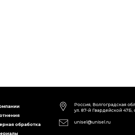
Россия, Волгоградская обл
омпании
ул. 87-й Гвардейской 47Б, 
отнения
unisel@unisel.ru
ерная обработка
ериалы