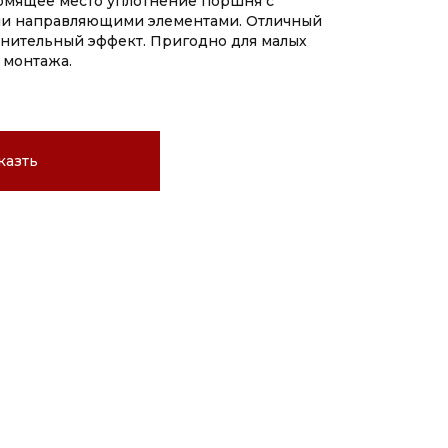
омящее место уплотнение поршня с
и направляющими элементами. Отличный
тнительный эффект. Пригодно для малых
 монтажа.
казть