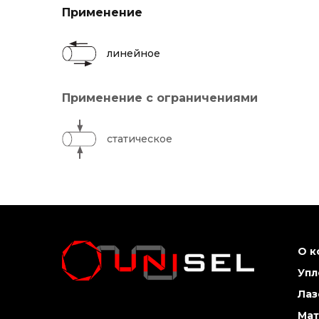
Применение
линейное
Применение с ограничениями
статическое
О к
Упл
Лаз
Мат