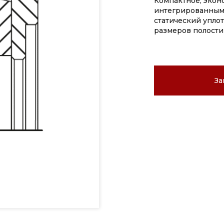
Компактное, экон
интегрированным
статический упло
размеров полости
За