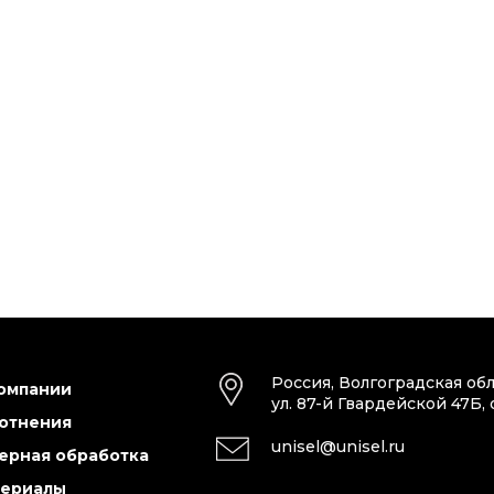
Россия, Волгоградская обл
омпании
ул. 87-й Гвардейской 47Б, 
отнения
unisel@unisel.ru
ерная обработка
ериалы