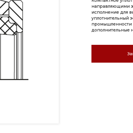
Компактное упло
направляющими эл
исполнение для в
уплотнительный э
промышленности и
дополнительные 
За