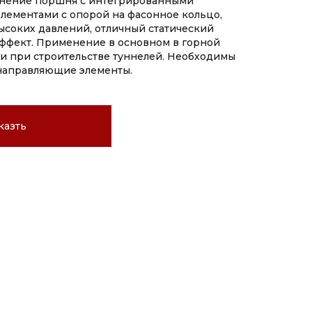
тнение поршня с интегрированными
ементами с опорой на фасонное кольцо,
ысоких давлений, отличный статический
ффект. Применение в основном в горной
 при строительстве туннелей. Необходимы
направляющие элементы.
казть