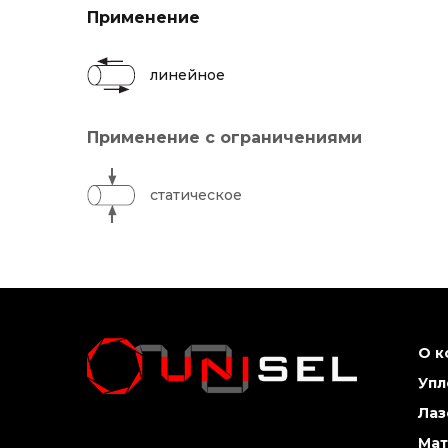
Применение
линейное
Применение с ограничениями
статическое
О к
Упл
Лаз
Мат